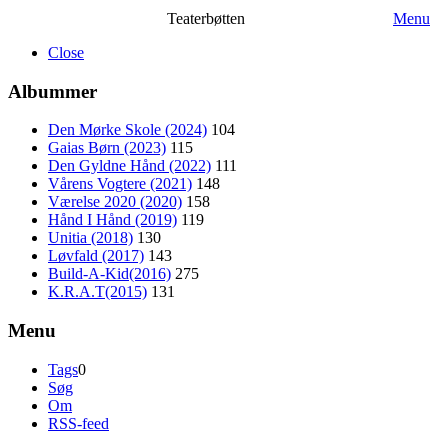
Teaterbøtten
Menu
Close
Albummer
Den Mørke Skole (2024)
104
Gaias Børn (2023)
115
Den Gyldne Hånd (2022)
111
Vårens Vogtere (2021)
148
Værelse 2020 (2020)
158
Hånd I Hånd (2019)
119
Unitia (2018)
130
Løvfald (2017)
143
Build-A-Kid(2016)
275
K.R.A.T(2015)
131
Menu
Tags
0
Søg
Om
RSS-feed