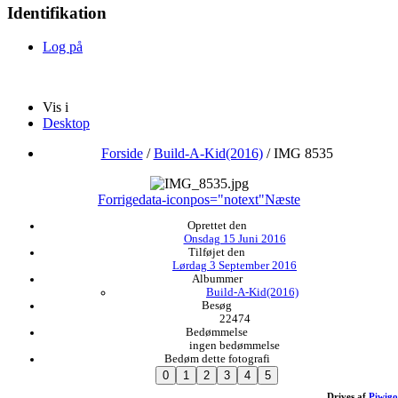
Identifikation
Log på
Vis i
Desktop
Forside
/
Build-A-Kid(2016)
/
IMG 8535
Forrige
data-iconpos="notext"
Næste
Oprettet den
Onsdag 15 Juni 2016
Tilføjet den
Lørdag 3 September 2016
Albummer
Build-A-Kid(2016)
Besøg
22474
Bedømmelse
ingen bedømmelse
Bedøm dette fotografi
Drives af
Piwigo